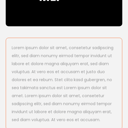
Lorem ipsum dolor sit amet, consetetur sadipscing
elitr, sed diam nonumy eirmod tempor invidunt ut
labore et dolore magna aliquyam erat, sed diam
voluptua. At vero eos et accusam et justo duo
dolores et ea rebum. Stet clita kasd gubergren, no
sea takimata sanctus est Lorem ipsum dolor sit
amet. Lorem ipsum dolor sit amet, consetetur
sadipscing elitr, sed diam nonumy eirmod tempor
invidunt ut labore et dolore magna aliquyam erat,
sed diam voluptua. At vero eos et accusam.